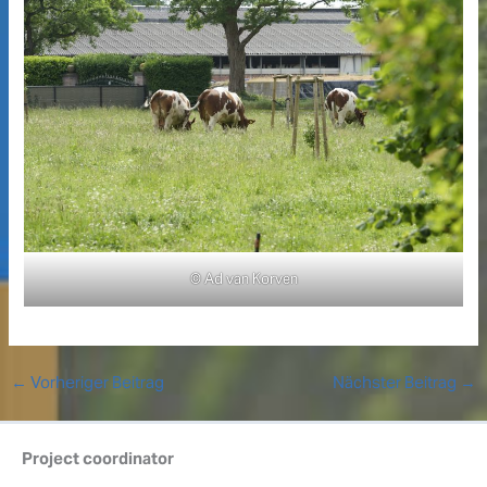
© Ad van Korven
←
Vorheriger Beitrag
Nächster Beitrag
→
Project coordinator