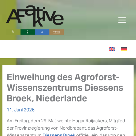
Zum
Inhalt
springen
Einweihung des Agroforst-
Wissenszentrums Diessens
Broek, Niederlande
11. Juni 2026
Am Freitag, dem 29. Mai, weihte Hagar Roijackers, Mitglied
der Provinzregierung von Nordbrabant, das Agroforst-
Wissenszentrum
Diessens Broek
offiziell ein, das von den