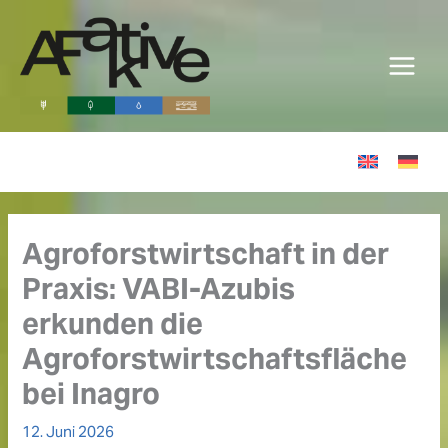
Zum
Inhalt
springen
Agroforstwirtschaft in der
Praxis: VABI-Azubis
erkunden die
Agroforstwirtschaftsfläche
bei Inagro
12. Juni 2026