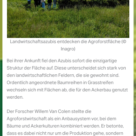
Landwirtschaftsazubis entdecken die Agroforstfläche (©
Inagro)
Bei ihrer Ankunft fiel den Azubis sofort die einzigartige
Struktur der Fläche auf. Diese unterscheidet sich stark von
den landwirtschaftlichen Feldern, die sie gewohnt sind.
Ordentlich angeordnete Baumreihen in Grasstreifen
wechseln sich mit Flächen ab, die für den Ackerbau genutzt
werden.
Der Forscher Willem Van Colen stellte die
Agroforstwirtschaft als ein Anbausystem vor, bei dem
Bäume und Ackerkulturen kombiniert werden. Er betonte,
dass es dabei nicht nur um die Produktion gehe, sondern